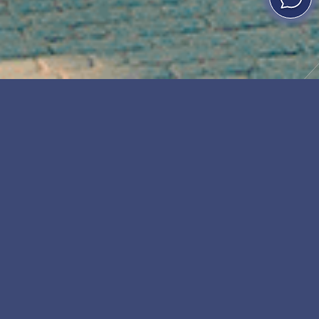
БУДІВЛЯ
Одноповерхова сучасна будівля з 5
окремими залами